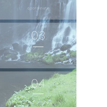
coordinate
03
retouch
04
CONSULTING