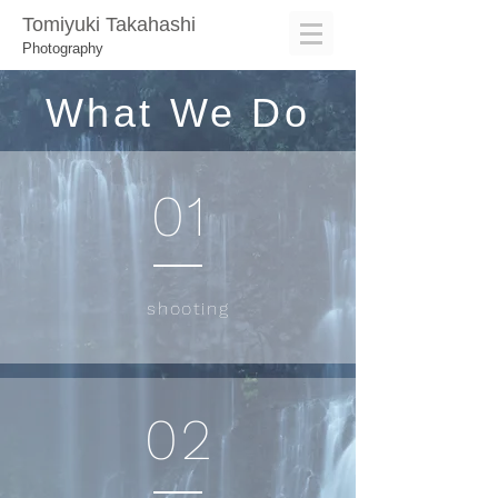
Tomiyuki Takahashi
Photography
What We Do
01
shooting
02