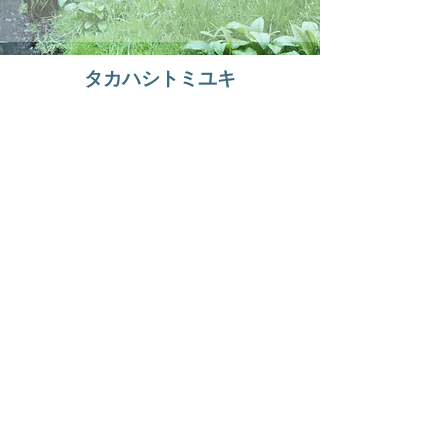
タカハシトミユキ
​1974 東京生まれ
1997 明治学院大学 卒業
2000 カブラギスタジオ入社（現azray
www.azray.jp
)
現在に至る
展示 受賞歴
2010 one show gold prize
2013 チャリティーグループ展（sowing
seeds)
ノルウェー、オスロ
© 2013tomiyuki takahashi
PHOTOGRAPHY.
contact:
info@tomyiukitakahashi.com
当サイトの内容、テキスト、画像等の無断転載・無断使用・リンクの無断転送を
固く禁じます。